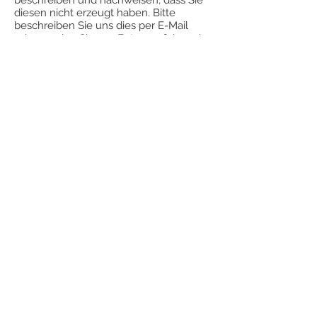
diesen nicht erzeugt haben. Bitte
beschreiben Sie uns dies per E-Mail
oder senden Sie uns Fotos an folgende
Adresse:
bestellung@holy-dew.de
Falls Sie bzw. eine andere Person das
Produkt unsachgemäß behandelt
haben, können wir Ihnen keine
Gewährleistung erteilen.
Da die Produkte (z.B. Geweihe,
traditionelle & sakrale Elemente, etc.)
keine konkrete Funktionsfähigkeit
haben, sondern es sich um
Naturprodukte handelt, können wir
Ihnen keine Garantie anbieten. Wir
bitten um Ihr Verständnis und stehen
Ihnen bei Rückfragen telefonisch oder
per E-Mail gerne zur Verfügung.
5. Vertragssprache:
Als Vertragssprache steht Deutsch und
Englisch zur Verfügung.