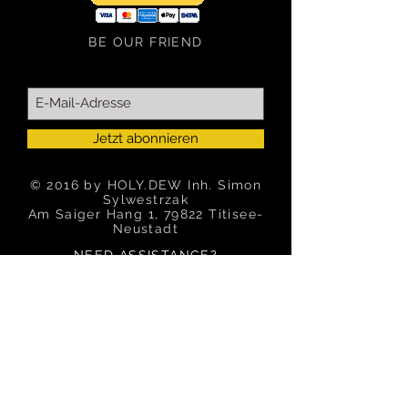
BE OUR FRIEND
Jetzt abonnieren
© 2016 by HOLY.DEW Inh. Simon
Sylwestrzak
Am Saiger Hang 1, 79822 Titisee-
Neustadt
NEED ASSISTANCE?
Tel: 0173/
7466353
info@holy-dew.com