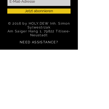
Jetzt abonnieren
© 2016 by HOLY.DEW Inh. Simon
Sylwestrzak
Am Saiger Hang 1, 79822 Titisee-
Neustadt
NEED ASSISTANCE?
Tel: 0173/
7466353
info@holy-dew.com
OUR SERVICE
Impressum
AGB