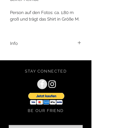
Person auf den Fotos: ca. 1,80 m
groß und trägt das Shirt in Größe M.
Info
Es handelt sich um den Endpreis zzgl.
Versandkosten, da keine Ausweisung
der Mehrwertsteuer gemäß § 19
UStG.
STAY CONNECTED
BE OUR FRIEND