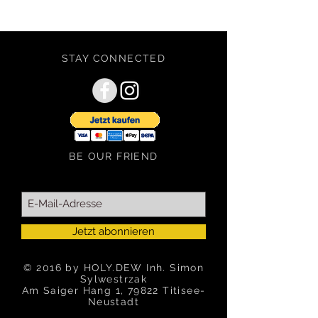
Mehrwertsteuer gemäß § 19 UStG.
Ein Leopardenmuster ist ein Symbol für
die Wildheit, Exotik und die Extravaganz
- es ist eine starke, flexible und zugleich
elegante Struktur.
STAY CONNECTED
Mit den grellen Farben - Pink und
Orange - kannst du deine Lebendigkeit
mit Individualität und Lebensfreude mit
einer Prise Rebellion ausdrücken.
Beeile dich und mach dein Wohn-,
Schlaf-, Arbeits- oder ein anderes
BE OUR FRIEND
Zimmer mit dem einzigartigen
HOLY.DEW Rehbockgeweih zum
Blickfang. Stelle dir vor, dass deine
Freunde von deiner Wohnung und dem
einmaligen Geweih begeistert sein
Jetzt abonnieren
werden.
© 2016 by HOLY.DEW Inh. Simon
Sylwestrzak
Erfahre mehr...
Am Saiger Hang 1, 79822 Titisee-
Neustadt