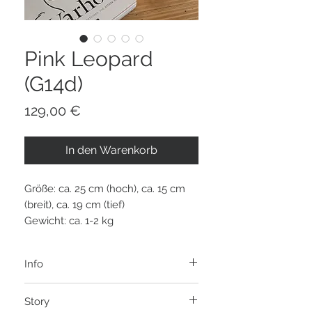
Pink Leopard
(G14d)
Preis
129,00 €
In den Warenkorb
Größe: ca. 25 cm (hoch), ca. 15 cm
(breit), ca. 19 cm (tief)
Gewicht: ca. 1-2 kg
Info
Es handelt sich um den Endpreis zzgl.
Story
Versandkosten, da keine Ausweisung der