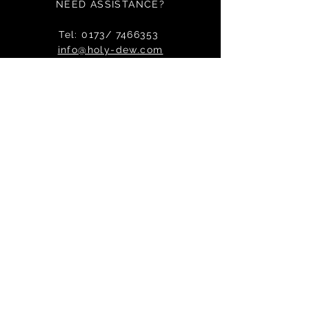
NEED ASSISTANCE?
Tel: 0173/
7466353
info@holy-dew.com
OUR SERVICE
Impressum
AGB
Wiederrufsbelehung & Formular
Datenschutz