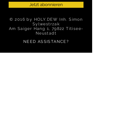
Jetzt abonnieren
© 2016 by HOLY.DEW Inh. Simon
Sylwestrzak
Am Saiger Hang 1, 79822 Titisee-
Neustadt
NEED ASSISTANCE?
Tel: 0173/
7466353
info@holy-dew.com
OUR SERVICE
Impressum
AGB