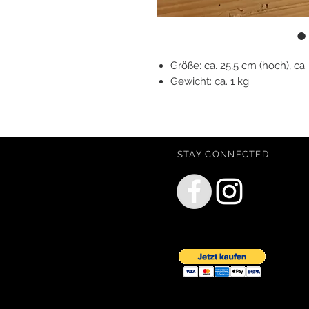
Größe: ca. 25,5 cm (hoch), ca. 
Gewicht: ca. 1 kg
STAY CONNECTED