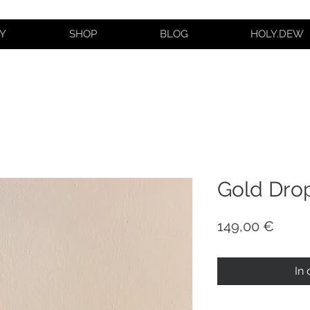
Y
SHOP
BLOG
HOLY.DEW
Gold Drop
Preis
149,00 €
In