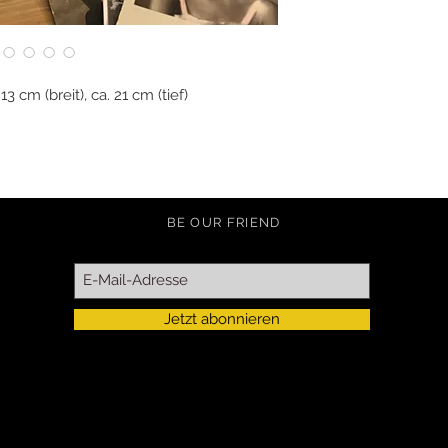
13 cm (breit), ca. 21 cm (tief)
BE OUR FRIEND
Jetzt abonnieren