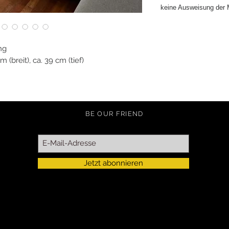
keine Ausweisung der
ng
 (breit), ca. 39 cm (tief)
BE OUR FRIEND
Jetzt abonnieren