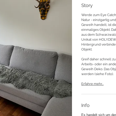
Story
Werde zum Eye Catche
Natur - einzigartig un
Geweih handelt, ist di
einmaliges Objekt. Da
aus dem Schwarzwald f
Unikat von HOLY.DEW.
Hintergrund verbinde 
Objekt.
Greif daher schnell z
Arbeits- oder ein and
Geweih Deko. Das Obj
werden (siehe Foto).
Erfahre mehr...
Info
Es handelt sich um de