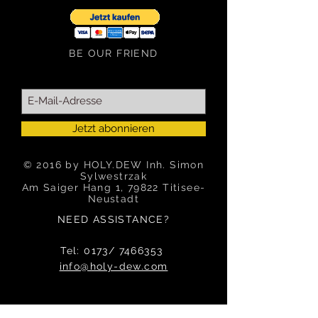
Dieses Einzelstück kann man derzeit bei
"Lust auf Gut" (Freiburg)
sehen
https://www.lust-auf-
gut.de/conceptstore/
BE OUR FRIEND
Erfahre mehr...
Jetzt abonnieren
© 2016 by HOLY.DEW Inh. Simon
Sylwestrzak
Am Saiger Hang 1, 79822 Titisee-
Neustadt
NEED ASSISTANCE?
Tel: 0173/
7466353
info@holy-dew.com