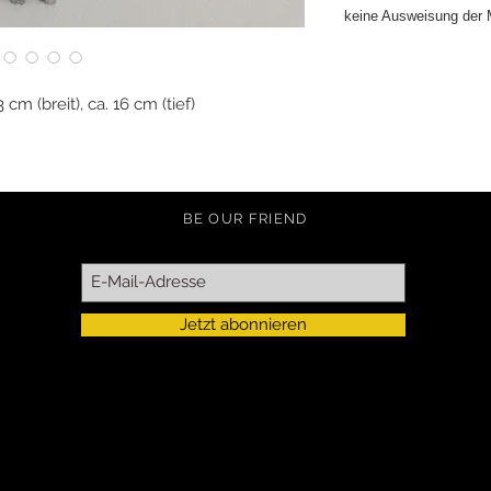
keine Ausweisung der
 cm (breit), ca. 16 cm (tief)
BE OUR FRIEND
Jetzt abonnieren