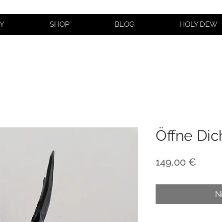
Y
SHOP
BLOG
HOLY.DEW
Öffne Dic
Preis
149,00 €
N