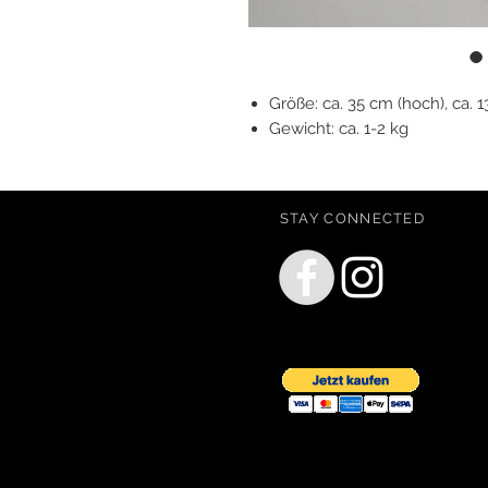
Größe: ca. 35 cm (hoch), ca. 13
Gewicht: ca. 1-2 kg
STAY CONNECTED